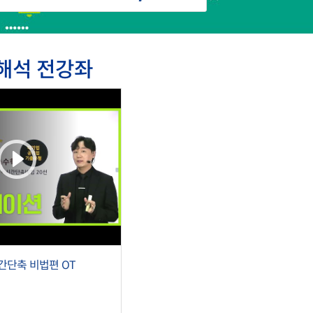
료해석 전강좌
간단축 비법편 OT