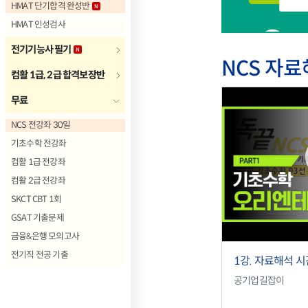
HMAT 단기합격 완성반
HMAT 인성검사
전기기능사 필기
NCS 자
컴활 1급, 2급 합격보장반
무료
NCS 전강좌 30일
기초수학 전강좌
컴활 1급 전강좌
컴활 2급 전강좌
SKCT CBT 1회
GSAT 기출문제
금융&은행 모의고사
전기직 전공 기출
1강. 자료해석 시
공기업길잡이