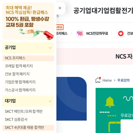
✕
공기업
대기업
컴활
전
100%환급
공기업
NCS 프리패스
코레일 합격 패키지
건보 합격 패키지
Home
>
무료강의
기업은행 합격패키지
가스공사 합격패키지
대기업
무료강의
SKCT 메인트/오퍼 합격반
무료강의
SKCT 심층검사
SKCT 4년대졸 채용 합격반