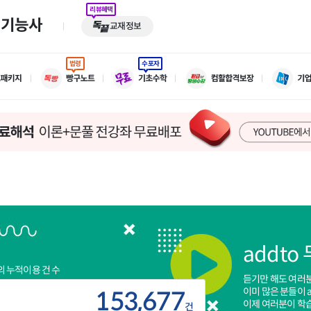
리뷰혜택
기기능사
교재정보
법령
수포자
addto
 누적이용 건 수
듣기만 해도 여러
이미 많은 분들이 
153,677
이제 여러분이 학
건