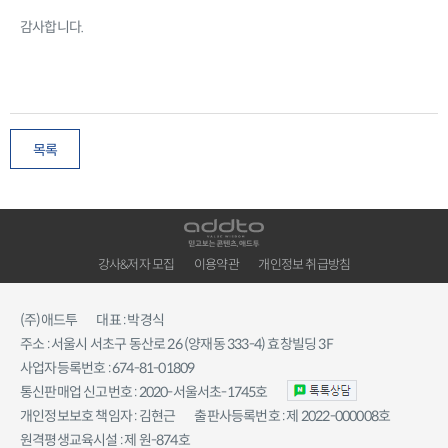
감사합니다.
목록
강사&저자 모집
이용약관
개인정보 취급방침
(주)애드투
대표 : 박경식
주소 : 서울시 서초구 동산로 26 (양재동 333-4) 효창빌딩 3F
사업자등록번호 : 674-81-01809
통신판매업 신고번호 : 2020-서울서초-1745호
개인정보보호 책임자 : 김현근
출판사등록번호 : 제 2022-000008호
원격평생교육시설 : 제 원-874호