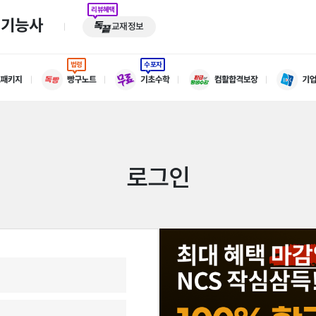
리뷰혜택
기기능사
교재정보
법령
수포자
로그인