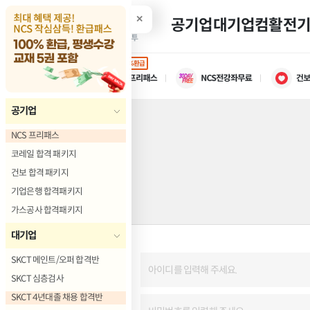
✕
공기업
대기업
컴활
전
100%환급
공기업
NCS 프리패스
코레일 합격 패키지
건보 합격 패키지
기업은행 합격패키지
가스공사 합격패키지
대기업
SKCT 메인트/오퍼 합격반
SKCT 심층검사
SKCT 4년대졸 채용 합격반