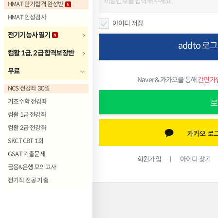
HMAT 단기합격 완성반
HMAT 인성검사
아이디 저장
전기기능사 필기
addto 로
컴활 1급, 2급 합격보장반
무료
Naver & 카카오를 통해
간편가
NCS 전강좌 30일
기초수학 전강좌
로
컴활 1급 전강좌
컴활 2급 전강좌
SKCT CBT 1회
GSAT 기출문제
회원가입
아이디 찾기
금융&은행 모의고사
전기직 전공 기출