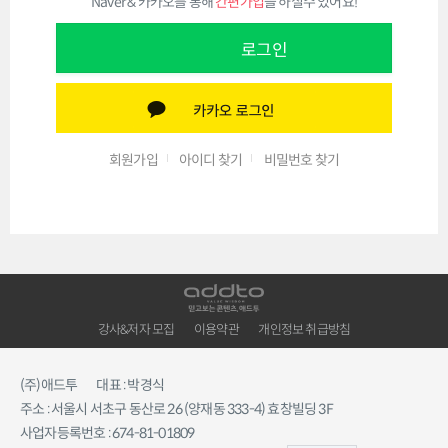
Naver & 카카오를 통해
간편가입
을 하실수 있어요!
로그인
회원가입
아이디 찾기
비밀번호 찾기
강사&저자 모집
이용약관
개인정보 취급방침
(주)애드투
대표 : 박경식
주소 : 서울시 서초구 동산로 26 (양재동 333-4) 효창빌딩 3F
사업자등록번호 : 674-81-01809