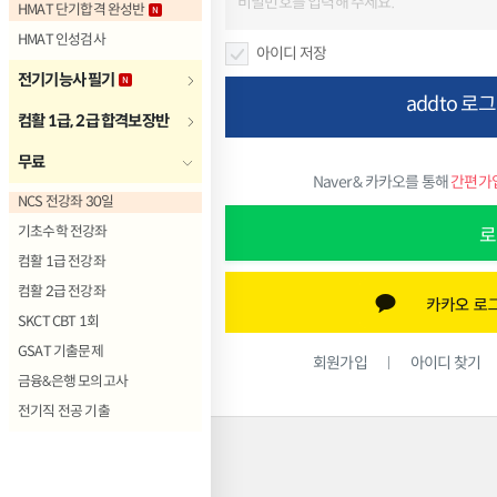
HMAT 단기합격 완성반
HMAT 인성검사
아이디 저장
전기기능사 필기
addto 로
컴활 1급, 2급 합격보장반
무료
Naver & 카카오를 통해
간편가
NCS 전강좌 30일
기초수학 전강좌
로
컴활 1급 전강좌
컴활 2급 전강좌
SKCT CBT 1회
GSAT 기출문제
회원가입
아이디 찾기
금융&은행 모의고사
전기직 전공 기출