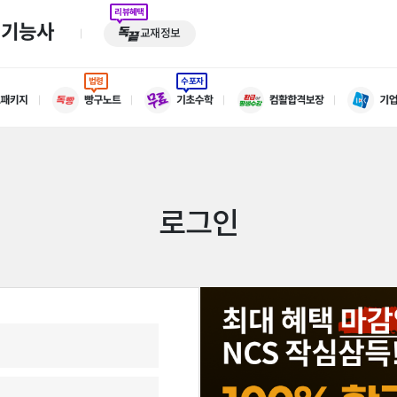
리뷰혜택
기기능사
교재정보
법령
수포자
로그인