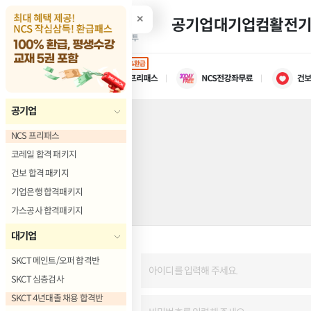
✕
공기업
대기업
컴활
전
100%환급
공기업
NCS 프리패스
코레일 합격 패키지
건보 합격 패키지
기업은행 합격패키지
가스공사 합격패키지
대기업
SKCT 메인트/오퍼 합격반
SKCT 심층검사
SKCT 4년대졸 채용 합격반