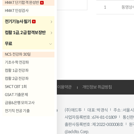
공지사항
HMAT 단기합격 완성반
1
동영상
HMAT 인성검사
전기기능사 필기
컴활 1급, 2급 합격보장반
무료
NCS 전강좌 30일
기초수학 전강좌
컴활 1급 전강좌
컴활 2급 전강좌
강사&저자 모집
이용약관
개인정보 취급방침
SKCT CBT 1회
GSAT 기출문제
금융&은행 모의고사
(주)애드투
대표 : 박경식
주소 : 서울시
전기직 전공 기출
사업자등록번호 : 674-81-01809
통신판매
출판사등록번호 : 제 2022-000008호
원
@addto. Corp.