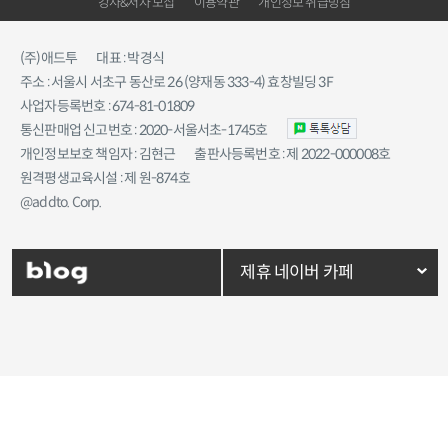
강사&저자 모집
이용약관
개인정보 취급방침
(주)애드투
대표 : 박경식
주소 : 서울시 서초구 동산로 26 (양재동 333-4) 효창빌딩 3F
사업자등록번호 : 674-81-01809
통신판매업 신고번호 : 2020-서울서초-1745호
개인정보보호 책임자 : 김현근
출판사등록번호 : 제 2022-000008호
원격평생교육시설 : 제 원-874호
@addto. Corp.
제휴 네이버 카페